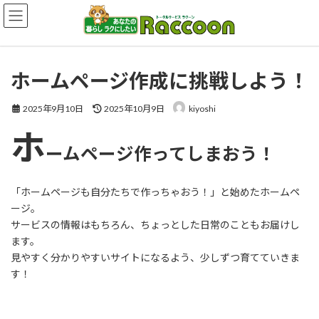
コ
ナ
ン
ビ
テ
ゲ
ン
ー
ツ
シ
ホームページ作成に挑戦しよう！
へ
ョ
ス
ン
キ
に
最
2025年9月10日
2025年10月9日
kiyoshi
終
ッ
移
更
ホ
プ
動
新
ームページ作ってしまおう！
日
時
:
「ホームページも自分たちで作っちゃおう！」と始めたホームペ
ージ。
サービスの情報はもちろん、ちょっとした日常のこともお届けし
ます。
見やすく分かりやすいサイトになるよう、少しずつ育てていきま
す！