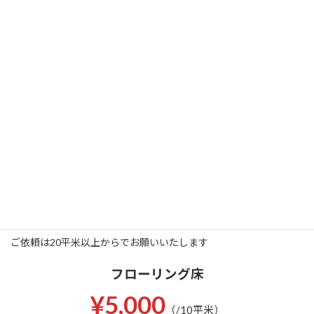
ワックスを剥離
念入りに徹底洗浄
ワックスを塗布
仕上
光沢と耐久性を保つ
高品質な仕上げ
床洗浄クリーニング・ワッ
クスサービス一覧
ご依頼は20平米以上からでお願いいたします
フローリング床
¥5,000
（/10平米）